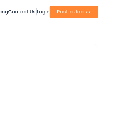
cing
Contact Us
Login
Post a Job >>